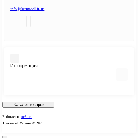
info@thermacell.in.ua
Информация
Договор публичной оферты
Ответы на часто задаваемые вопросы
Каталог товаров
Политика конфиденциальности
Работает на
ocStore
О компании Thermacell
ОБРАТНАЯ СВЯЗЬ
Thermacell Україна © 2026
Оплата и доставка