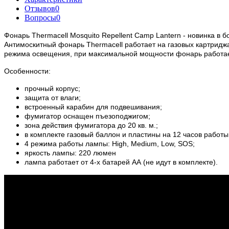
Отзывов
0
Вопросы
0
Фонарь Thermacell Mosquito Repellent Camp Lantern - новинка в 
Антимоскитный фонарь Thermacell работает на газовых картриджа
режима освещения, при максимальной мощности фонарь работает
Особенности:
прочный корпус;
защита от влаги;
встроенный карабин для подвешивания;
фумигатор оснащен пъезоподжигом;
зона действия фумигатора до 20 кв. м.;
в комплекте газовый баллон и пластины на 12 часов работ
4 режима работы лампы: High, Medium, Low, SOS;
яркость лампы: 220 люмен
лампа работает от 4-х батарей АА (не идут в комплекте).